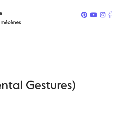
e
& mécènes
ental Gestures)