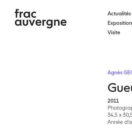
Skip
to
Actualités
the
Exposition
content
Visite
Agnès GE
Gueu
2011
Photograp
34,5 x 30,
Année d'ac