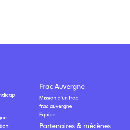
Frac Auvergne
andicap
Mission d'un frac
frac auvergne
Équipe
igne
Partenaires & mécènes
tion