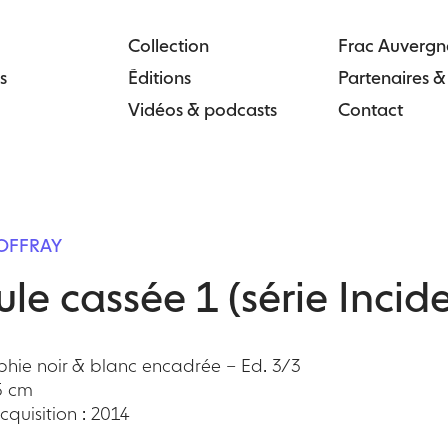
Collection
Frac Auvergn
s
Éditions
Partenaires 
Vidéos & podcasts
Contact
OFFRAY
le cassée 1 (série Incid
hie noir & blanc encadrée – Ed. 3/3
5 cm
quisition : 2014