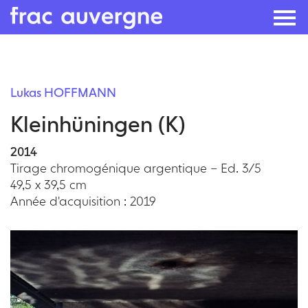
Skip
to
Lukas HOFFMANN
the
Kleinhüningen (K)
content
2014
Tirage chromogénique argentique – Ed. 3/5
49,5 x 39,5 cm
Année d'acquisition : 2019