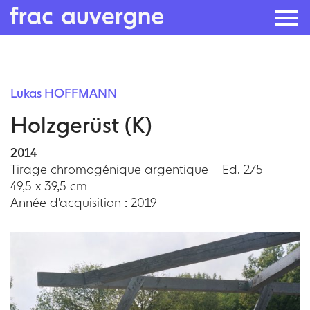
Skip
to
Lukas HOFFMANN
the
Holzgerüst (K)
content
2014
Tirage chromogénique argentique – Ed. 2/5
49,5 x 39,5 cm
Année d'acquisition : 2019