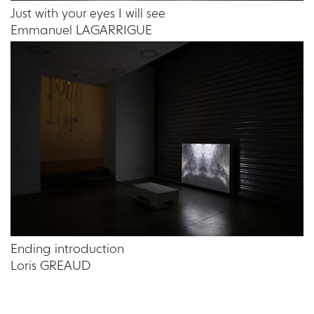
Just with your eyes I will see
Emmanuel LAGARRIGUE
Ending introduction
Loris GREAUD