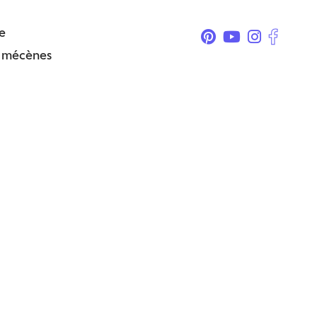
e
& mécènes