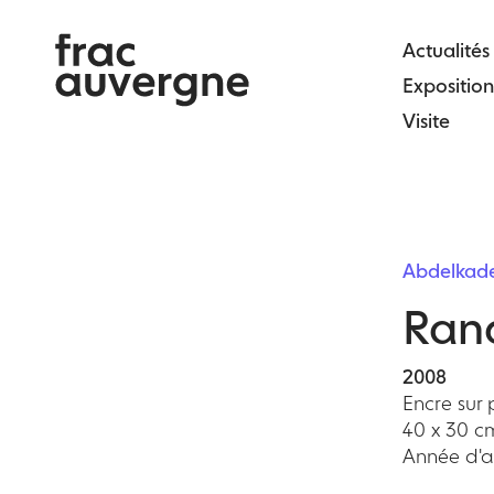
Skip
to
Actualités
the
Exposition
content
Visite
Abdelka
Ran
2008
Encre sur 
40 x 30 c
Année d'ac