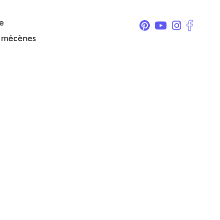
e
& mécènes