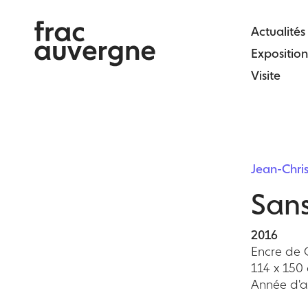
Skip
to
Actualités
the
Exposition
content
Visite
Jean-Chr
Sans
2016
Encre de 
114 x 150
Année d'ac