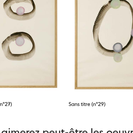
(n°27)
Sans titre (n°29)
aimerez peut-être les oeuvr