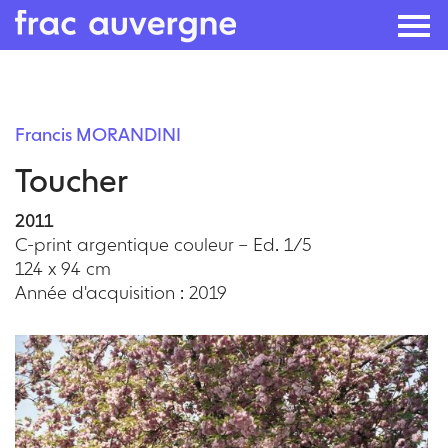
Skip
to
Francis MORANDINI
the
Toucher
content
2011
C-print argentique couleur – Ed. 1/5
124 x 94 cm
Année d'acquisition : 2019