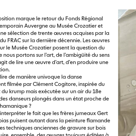
sition marque le retour du Fonds Régional
temporain Auvergne au Musée Crozatier et
ne sélection de trente œuvres acquises par la
 du FRAC sur la dernière décennie. Les œuvres
ur le Musée Crozatier posent la question du
 nous portons sur l’art, de l’ambigüité du sens
’agit de lire une œuvre d’art, d’en produire une
tion.
ire de manière univoque la danse
t filmée par Clément Cogitore, inspirée du
 du krump mais exécutée sur un air du 18e
 des danseurs plongés dans un état proche de
 chamanique ?
terpréter le fait que les frères jumeaux Gert
ias puisent autant dans la peinture flamande
es techniques anciennes de gravure sur bois
ire, ensemble, des œuvres toujours éditées à