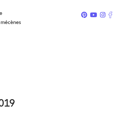
e
& mécènes
2019