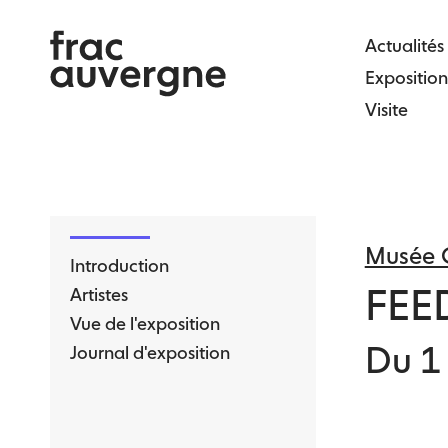
Skip
to
Actualités
the
Exposition
content
Visite
Musée C
Introduction
FEE
Artistes
Vue de l'exposition
Du 1
Journal d'exposition