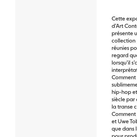
Cette expo
d’Art Con
présente u
collection
réunies po
regard que
lorsqu’il s
interpréta
Comment l
sublimemen
hip-hop et
siècle par
la transe
Comment in
et Uwe Tob
que dans l
pour produ