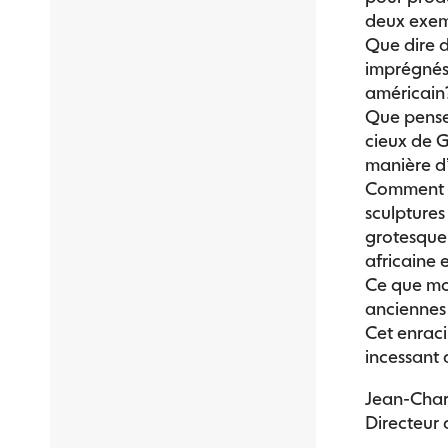
deux exem
Que dire d
imprégnés 
américain
Que pense
cieux de G
manière d’
Comment si
sculptures
grotesque 
africaine 
Ce que mon
anciennes 
Cet enraci
incessant 
Jean-Char
Directeur