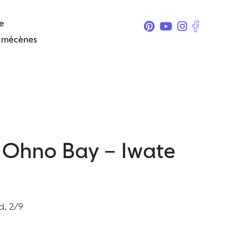
e
& mécènes
– Ohno Bay – Iwate
d. 2/9