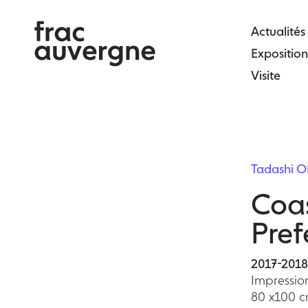
Skip
to
Actualités
the
Exposition
content
Visite
Tadashi 
Coas
Pref
2017-2018
Impressio
80 x100 