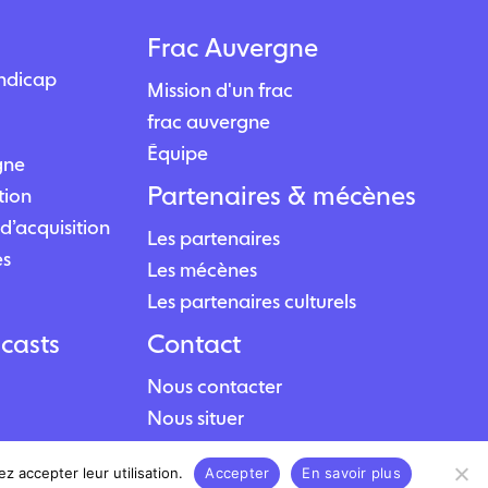
Frac Auvergne
andicap
Mission d'un frac
frac auvergne
Équipe
igne
Partenaires & mécènes
tion
d’acquisition
Les partenaires
es
Les mécènes
Les partenaires culturels
casts
Contact
Nous contacter
Nous situer
z accepter leur utilisation.
Accepter
En savoir plus