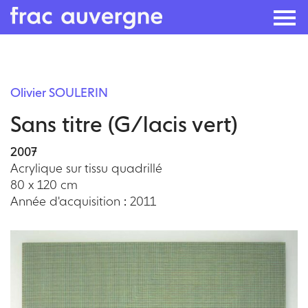
Skip
to
Olivier SOULERIN
the
Sans titre (G/lacis vert)
content
2007
Acrylique sur tissu quadrillé
80 x 120 cm
Année d'acquisition : 2011