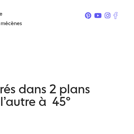
e
& mécènes
rrés dans 2 plans
 l’autre à 45°