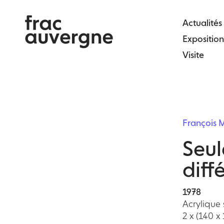
Skip
to
Actualités
the
Exposition
content
Visite
François
Seul
diff
1978
Acrylique 
2 x (140 x