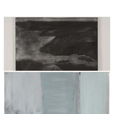
Seascape (View from Round Head)
Silke OTTO-KNAPP