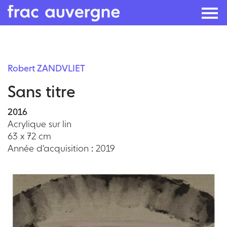
Skip
to
Robert ZANDVLIET
the
Sans titre
content
2016
Acrylique sur lin
63 x 72 cm
Année d'acquisition : 2019