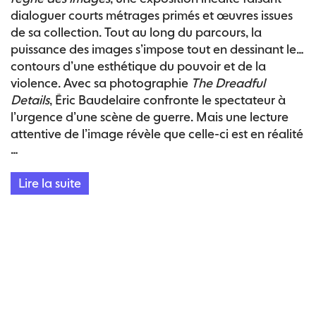
vitale du feu qui est à l’œuvre ici à travers une
dialoguer courts métrages primés et œuvres issues
pratique qui dialogue avec la fragilité des supports,
de sa collection. Tout au long du parcours, la
dans une réflexion profonde sur la trace, le temps et
puissance des images s’impose tout en dessinant les
l’éphémère.
contours d’une esthétique du pouvoir et de la
violence.
Avec sa photographie
The Dreadful
Details
, Éric Baudelaire confronte le spectateur à
l’urgence d’une scène de guerre. Mais une lecture
attentive de l’image révèle que celle-ci est en réalité
…
le fruit d’une complète falsification, entièrement
conçue dans un décor hollywoodien. Le minutieux
Lire la suite
travail de composition rejoue ici les conditions de
fabrication de toute image de propagande, depuis
la peinture d’histoire aux images médiatiques
contemporaines, en passant par la prolifération
d’images amateures sur les réseaux.
Ce sont justement à ces images et à leur violence
contenue que s’intéresse la réalisatrice Randa
Maroufi dans son film
Le Park.
Elle y évoque une