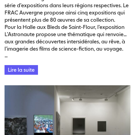
série d’expositions dans leurs régions respectives. Le
FRAC Auvergne propose ainsi cinq expositions qui
présentent plus de 80 œuvres de sa collection.
Pour la Halle aux Bleds de Saint-Flour, l’exposition
L’Astronaute propose une thématique qui renvoie
aux grandes découvertes intersidérales, au rêve, à
l’imagerie des films de science-fiction, au voyage.
…
L’astronaute est le voyageur, le rêveur, le
découvreur.
Lire la suite
Les œuvres de l’exposition se situent ainsi entre
dérision, rêve et science-fiction, tout en faisant la
part belle à la citation de quelques grands films de
science-fiction ou d’anticipation.
Les œuvres de Nicolas Delprat renvoient à
l’imagerie de 2001, l’Odyssée de l’espace de Stanley
Kubrick, celle de Pierre-Olivier Arnaud cite L’Eclipse
de Michelangelo Antonioni, la vidéo de Charles de
Meaux simule la bande-annonce d’un film de