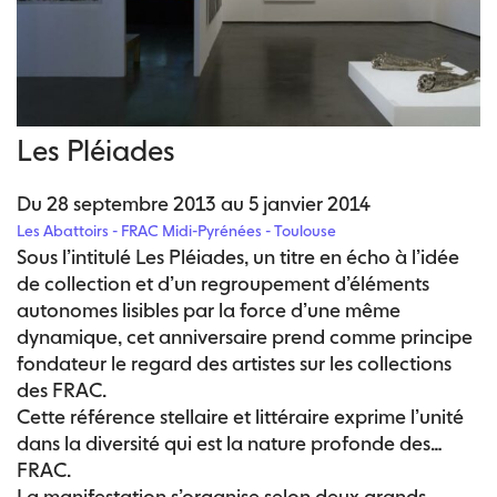
science-fiction des années 1950, la peinture de Ida
Tursic & Wilfried Mille se réfère à une esthétique
hallucinatoire héritée des années1970…
Au centre de la Halle aux Bleds, la grande
installation d’Emmanuel Lagarrigue emprunte aux
films d’anticipation une lumière étrange diffusée par
Les Pléiades
de grands néons verticaux, environnée d’une
atmosphère sonore mystérieuse où se croisent les
Du 28 septembre 2013 au 5 janvier 2014
bribes éparses de conversations lointaines. Au milieu
Les Abattoirs - FRAC Midi-Pyrénées - Toulouse
de ces œuvres, la grande figure de céramique de
Sous l’intitulé Les Pléiades, un titre en écho à l’idée
Michel Gouéry se dresse, entre extra-terrestre et
de collection et d’un regroupement d’éléments
humanoïde.
autonomes lisibles par la force d’une même
dynamique, cet anniversaire prend comme principe
fondateur le regard des artistes sur les collections
des FRAC.
Cette référence stellaire et littéraire exprime l’unité
dans la diversité qui est la nature profonde des
FRAC.
La manifestation s’organise selon deux grands