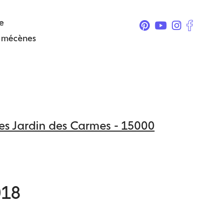
e
& mécènes
ries Jardin des Carmes - 15000
018