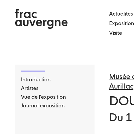
Skip
to
Actualités
the
Exposition
content
Visite
Musée d
Introduction
Aurillac
Artistes
DOU
Vue de l'exposition
Journal exposition
Du 1