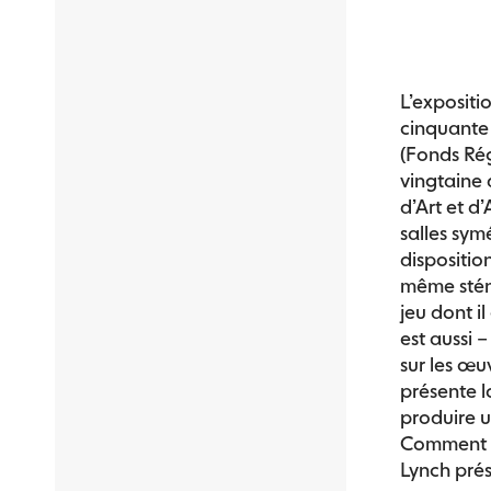
L’expositi
cinquante
(Fonds Rég
vingtaine 
d’Art et d
salles sym
dispositio
même stén
jeu dont il
est aussi 
sur les œu
présente lo
produire u
Comment i
Lynch prés