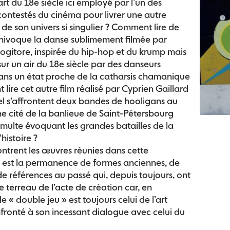
art du 18e siècle ici employé par l’un des
contestés du cinéma pour livrer une autre
de son univers si singulier ? Comment lire de
nivoque la danse sublimement filmée par
gitore, inspirée du hip-hop et du krump mais
ur un air du 18e siècle par des danseurs
ans un état proche de la catharsis chamanique
lire cet autre film réalisé par Cyprien Gaillard
el s’aﬀrontent deux bandes de hooligans au
ne cité de la banlieue de Saint-Pétersbourg
multe évoquant les grandes batailles de la
histoire ?
trent les œuvres réunies dans cette
 est la permanence de formes anciennes, de
 de références au passé qui, depuis toujours, ont
le terreau de l’acte de création car, en
 le « double jeu » est toujours celui de l’art
fronté à son incessant dialogue avec celui du