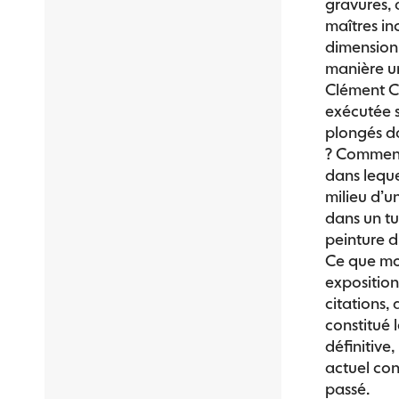
gravures, 
maîtres in
dimension 
manière u
Clément Co
exécutée s
plongés d
? Comment 
dans lequ
milieu d’u
dans un tu
peinture d’
Ce que mon
exposition
citations,
constitué 
définitive,
actuel con
passé.