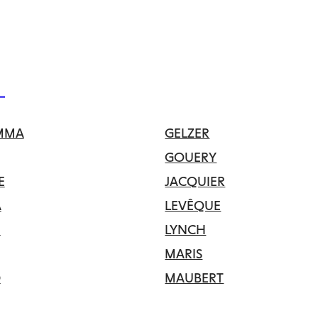
MMA
GELZER
GOUERY
E
JACQUIER
A
LEVÊQUE
N
LYNCH
MARIS
D
MAUBERT